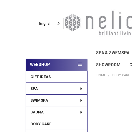
English
SPA & ZWEMSPA
WEBSHOP
SHOWROOM
Sidebar
HOME
BODY CARE
GIFT IDEAS
SPA
FREQUENTLY
BOUGHT
SWIMSPA
TOGETHER:
SAUNA
SELECT
ALL
BODY CARE
ADD