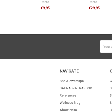
Rento
Rento
€9,95
€29,95
Email
Addres
NAVIGATE
Spa & Zwemspa
G
SAUNA & INFRAROOD
S
References
S
Wellness Blog
S
About Nelio
B