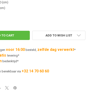
0 (cm)
(cm)
ADD TO WISH LIST
voor 16:00
zelfde dag verwerkt
agen
besteld,
*
atis
levering*
n
bedenktijd*
+32 14 70 60 60
h bereikbaar via