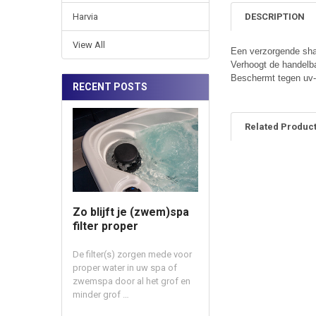
DESCRIPTION
Harvia
View All
Een verzorgende sham
Verhoogt de handelbaa
Beschermt tegen uv-s
RECENT POSTS
Related Produc
Related
Products
Zo blijft je (zwem)spa
filter proper
De filter(s) zorgen mede voor
proper water in uw spa of
zwemspa door al het grof en
minder grof …