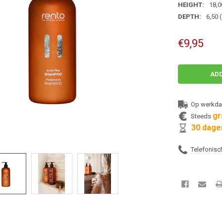
HEIGHT:
18,0
DEPTH:
6,50 
€9,95
CURRENT
STOCK:
Op werkd
gr
Steeds
30 dage
Telefonisc