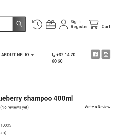
Sign In
Register
Cart
ABOUT NELIO
+32 14 70
60 60
lueberry shampoo 400ml
Write a Review
(No reviews yet)
10005
(cm)